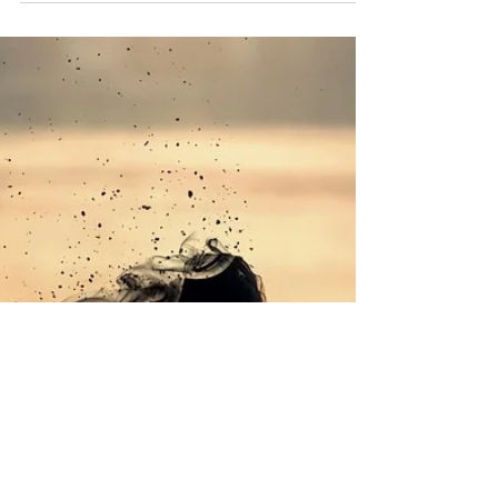
Patología Dual
Si tienes una enfermedad psiquiátrica
como depresión, trastorno bipolar,
esquizofrenia o psicosis, y además
problemas relacionados con el ab